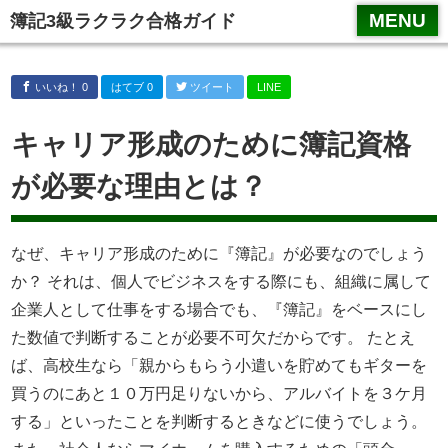
スマホメニュータイトル１
MENU
簿記3級ラクラク合格ガイド
いいね！ 0
はてブ 0
ツイート
LINE
キャリア形成のために簿記資格
が必要な理由とは？
なぜ、キャリア形成のために『簿記』が必要なのでしょう
か？ それは、個人でビジネスをする際にも、組織に属して
企業人として仕事をする場合でも、『簿記』をベースにし
た数値で判断することが必要不可欠だからです。 たとえ
ば、高校生なら「親からもらう小遣いを貯めてもギターを
買うのにあと１０万円足りないから、アルバイトを３ケ月
する」といったことを判断するときなどに使うでしょう。