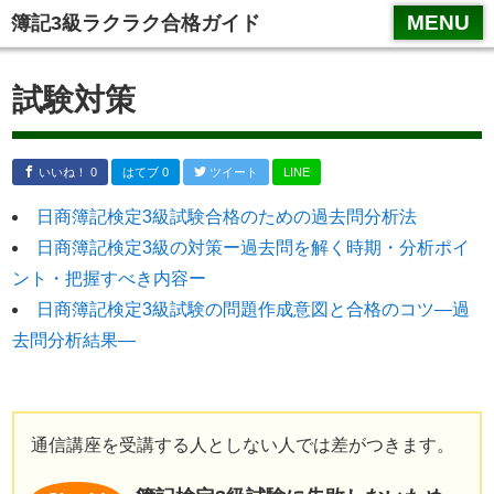
スマホメニュータイトル１
MENU
簿記3級ラクラク合格ガイド
試験対策
いいね！ 0
はてブ 0
ツイート
LINE
日商簿記検定3級試験合格のための過去問分析法
日商簿記検定3級の対策ー過去問を解く時期・分析ポイ
ント・把握すべき内容ー
日商簿記検定3級試験の問題作成意図と合格のコツ―過
去問分析結果―
通信講座を受講する人としない人では差がつきます。