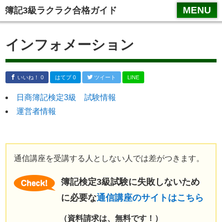
スマホメニュータイトル１
MENU
簿記3級ラクラク合格ガイド
インフォメーション
いいね！ 0
はてブ 0
ツイート
LINE
日商簿記検定3級 試験情報
運営者情報
通信講座を受講する人としない人では差がつきます。
簿記検定3級試験に失敗しないため
に必要な
通信講座のサイトはこちら
（資料請求は、無料です！）