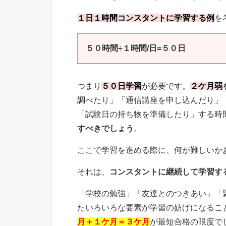
１日１時間コンスタントに学習する例
を
５０時間÷１時間/日=５０日
つまり
５０日学習
が必要です。
２ケ月弱
調べたり」「通信講座を申し込んだり」
「試験日の持ち物を準備したり」する時
すべきでしょう
。
ここで学習を進める際に、何が難しいか
それは、
コンスタントに継続して学習す
「学校の勉強」「友達とのつきあい」「
たいろいろな要素が学習の妨げになるこ
月＋１ケ月＝
３ケ月
が最短合格の限度で