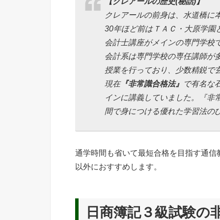
【クレアールの歴史(秘話)】
クレアールの前身は、水道橋に
30年ほど前はＴＡＣ・大原学園
会計士講座がメインの専門学校
会計系は専門学校の専任講師が
授業を行っており、少数精鋭で
現在
『非常識合格法』
で有名な
インに講義していました。『非
間で身につける優れた学習法の
通学時間も省いて最短合格を目指す通信
以外におすすめします。
日商簿記３級試験の