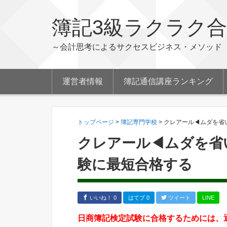
簿記3級ラクラク
～会計思考によるサクセスビジネス・メソッド
運営者情報
簿記通信講座ランキング
トップページ
>
簿記専門学校
>
クレアール◀ムダを省
クレアール◀ムダを省
験に最短合格する
いいね！ 0
はてブ 0
ツイート
LINE
日商簿記検定試験に合格するためには、