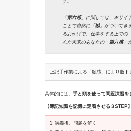
す。
「
第六感
」に関しては、本サイ
ことで自然に「
勘
」がついてき
るおかげで、仕事をする上での
んだ未来のあなたの「
第六感
」
上記手作業による「触感」により脳ト
具体的には、
手と頭を使って問題演習を
【簿記知識を記憶に定着させる３STEP
講義後、問題を解く