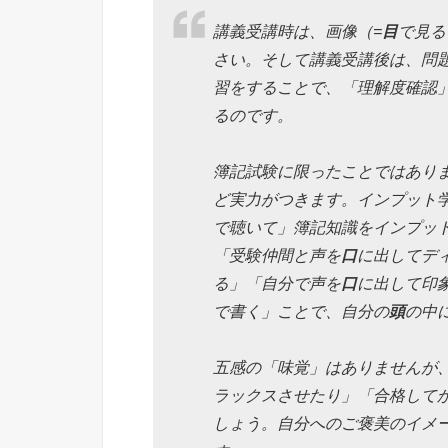
講義受講時は、画像（=
目
で見る
さい。そして講義受講後は、問
習をすることで、「理解度確認
るのです。
簿記試験に限ったことではあり
ど実力がつきます。インプット
で聴いて」簿記知識をインプッ
「受験仲間と声を
口
に出してデ
る」「自分で声を
口
に出して印
で書く」ことで、自分の
頭
の中
五感の「味覚」はありませんが
ラックスさせたり」「合格して
しょう。自分へのご褒美のイメ