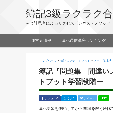
簿記3級ラクラク
～会計思考によるサクセスビジネス・メソッド
運営者情報
簿記通信講座ランキング
トップページ
>
簿記スタディメソッド
>
ノート作成法
簿記『問題集 間違い
トプット学習段階ー
いいね！ 0
はてブ 0
ツイート
LINE
簿記学習を開始してから問題を解く段階