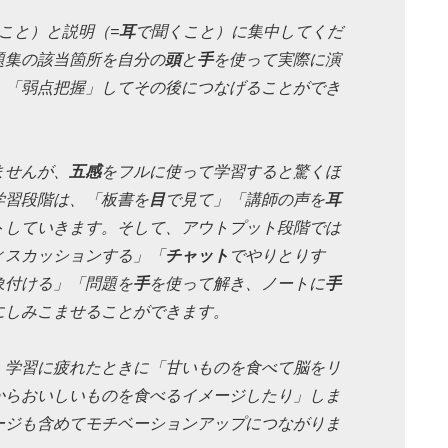
こと）と説明（=
耳
で聞くこと）に集中してくだ
題集の該当箇所を自分の
頭
と
手
を使って実際に演
」「弱点把握」してその後につなげることができ
ませんが、
五感
をフルに使って学習すると驚くほ
学習段階は、「板書を
目
で見て」「講師の声を
耳
トしていきます。そして、アウトプット段階では
ィスカッションする」「
チャット
でやりとりす
象付ける」「問題を
手
を使って解き、ノートに
手
にしみこませることができます。
、学習に疲れたときに「甘いものを食べて脳をリ
からおいしいものを食べるイメージしたり」しま
ージも含めてモチベーションアップにつながりま