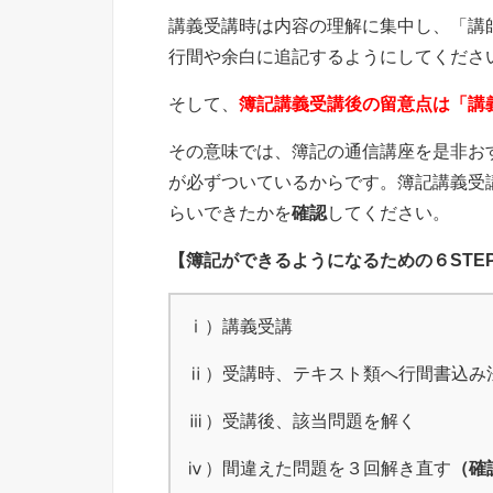
講義受講時は内容の理解に集中し、「講
行間や余白に追記するようにしてくださ
そして、
簿記講義受講後の留意点は「講
その意味では、簿記の通信講座を是非お
が必ずついているからです。簿記講義受
らいできたかを
確認
してください。
【簿記ができるようになるための６STE
ⅰ）講義受講
ⅱ）受講時、テキスト類へ行間書込み
ⅲ）受講後、該当問題を解く
ⅳ）間違えた問題を３回解き直す
（確