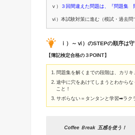
ⅴ）
３回間違えた問題は、『問題集 
ⅵ）本試験対策に進む（模試・過去問
ⅰ）～ⅵ）のSTEPの順序は守
【簿記検定合格の３POINT】
問題集を解くまでの段階は、カリキ
途中に穴をあけてしまうとわからな
こと！
サボらない＝タンタンと学習➡ラク
Coffee Ｂreak
五感を使う！