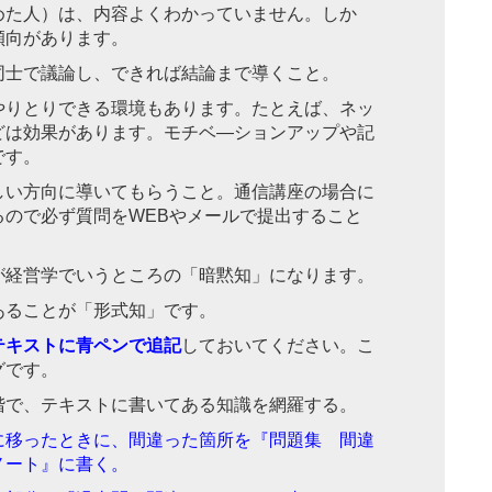
めた人）は、内容よくわかっていません。しか
傾向があります。
同士で議論し、できれば結論まで導くこと。
やりとりできる環境もあります。たとえば、ネッ
どは効果があります。モチベ―ションアップや記
です。
しい方向に導いてもらうこと。通信講座の場合に
るので必ず質問をWEBやメールで提出すること
が経営学でいうところの「暗黙知」になります。
あることが「形式知」です。
テキストに青ペンで追記
しておいてください。こ
グです。
階で、テキストに書いてある知識を網羅する。
に移ったときに、間違った箇所を『問題集 間違
ノート』に書く。