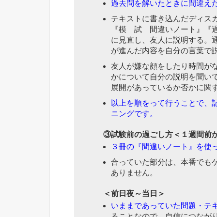
過去問を解いたときに間違え
テキストに書き込んだディス
『模 試 間違いノート』『
に見直し、友人に説明する。
が進んだ内容を自分の言葉で
友人が嫌な顔をしたり時間が
かについて自分の説明を聞い
展開があっているか否かに関
以上を順をって行うことで、
ニングです。
③試験前の過ごし方
＜１週間前
３冊の『間違いノート』を使
合っていた部分は、本番でも
ありません。
＜前日夜～当日＞
いままであっていた問題・テ
ることなので、自信につなが