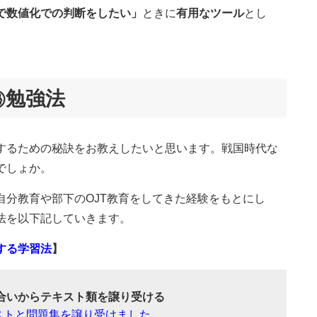
で数値化での判断をしたい」
ときに
有用なツール
とし
。
㊙勉強法
するための秘訣をお教えしたいと思います。戦国時代な
でしょか。
自分教育や部下のOJT教育をしてきた経験をもとにし
法を以下記していきます。
する学習法
】
合いからテキスト類を譲り受ける
ストと問題集を譲り受けました。