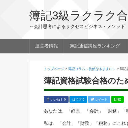
簿記3級ラクラク
～会計思考によるサクセスビジネス・メソッド
運営者情報
簿記通信講座ランキング
トップページ
>
簿記コラム～徒然なるままに～
>
簿記
簿記資格試験合格のた
いいね！ 0
はてブ 0
ツイート
LINE
あなたは、「経営」「会計」「財務」「
私は、「会計」「財務」「税務」にこれ