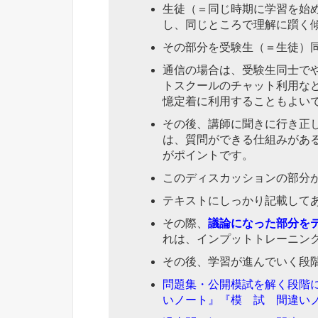
生徒（＝同じ時期に学習を始
し、同じところで理解に躓く
その部分を受験生（＝生徒）
通信の場合は、受験生同士で
トスクールのチャット利用な
憶定着に利用することもよい
その後、講師に聞きに行き正
は、質問ができる仕組みがあ
がポイントです。
このディスカッションの部分
テキストにしっかり記載して
その際、
議論になった部分を
れは、インプットトレーニン
その後、学習が進んでいく段
問題集・公開模試を解く段階
いノート』『模 試 間違い