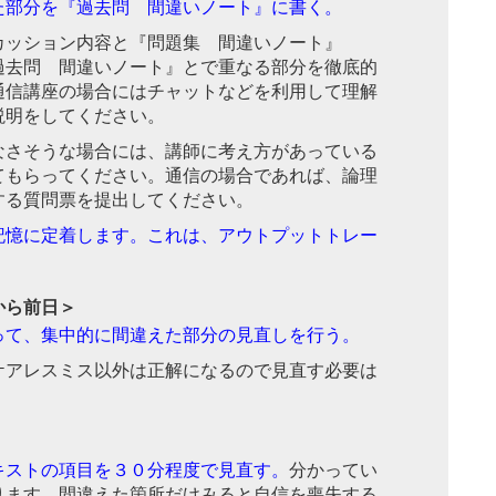
た部分を『過去問 間違いノート』に書く。
カッション内容と『問題集 間違いノート』
過去問 間違いノート』とで重なる部分を徹底的
通信講座の場合にはチャットなどを利用して理解
説明をしてください。
なさそうな場合には、講師に考え方があっている
てもらってください。通信の場合であれば、論理
する質問票を提出してください。
記憶に定着します。これは、アウトプットトレー
から前日＞
って、集中的に間違えた部分の見直しを行う。
ケアレスミス以外は正解になるので見直す必要は
キストの項目を３０分程度で見直す。
分かってい
ります。間違えた箇所だけみると自信を喪失する